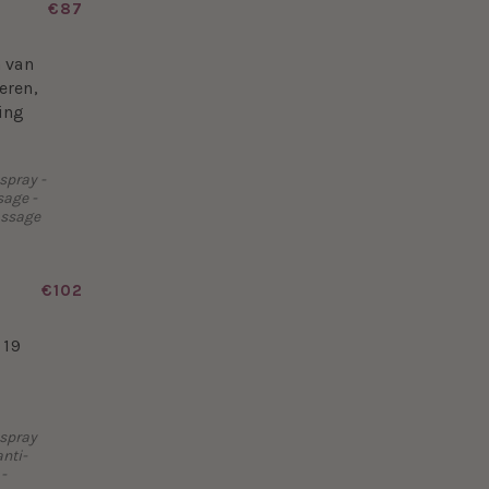
€87
 van
eren,
ing
spray -
sage -
assage
€102
 19
 spray
anti-
-