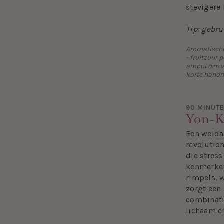
stevigere 
Tip: gebr
Aromatische 
- fruitzuur
ampul d.m.v.
korte handm
90 MINUT
Yon-K
Een welda
revolutio
die stress
kenmerken 
rimpels, 
zorgt een
combinati
lichaam en