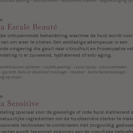
fruitzuur peeling - neutraliseren - herstellend masker - dagverzorging o
EN
a Escale Beauté
ijke ontspannende behandeling waarmee de huid wordt voor
inen om weer te stralen. Een weldadige adempauze in een
nde omgeving die geurt naar citrusfruit en Provençaalse ve
deling is er zuiverend, hydraterend of anti-aging.
 wenkbrauwen epileren - zachte peeling - Lucas spray - onzuiverheden
 - gezicht, hals en decolleté massage - masker - korte handmassage -
ing op maat
EN
a Sensitive
deling speciaal voor de gevoelige of rode huid. Kalmerend 
natuurlijke ingrediënten om de huidbarrière sterker te mak
essionele technieken te combineren met zorgvuldig gedose
tracten wordt tegemoet gekomen aan de specifieke behoeft