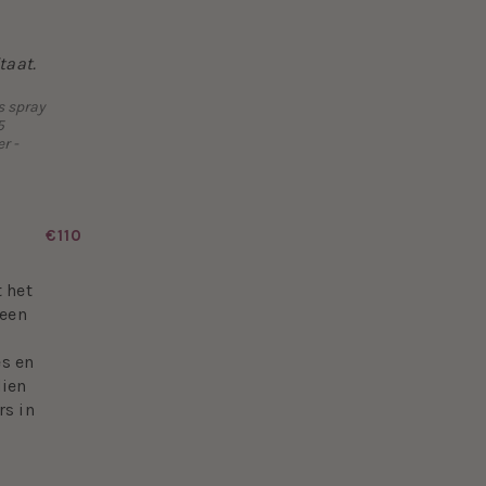
taat.
s spray
5
r -
€110
 het
reen
es en
dien
rs in