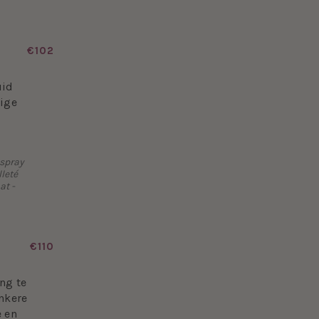
€102
uid
rige
 spray
leté
at -
€110
ng te
nkere
e en