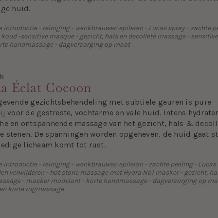
ige huid.
introductie - reiniging - wenkbrauwen epileren - Lucas spray - zachte pe
 koud -sensitive masque - gezicht, hals en decolleté massage - sensitiv
orte handmassage - dagverzorging op maat
EN
a Éclat Cocoon
gevende gezichtsbehandeling met subtiele geuren is pure
j voor de gestreste, vochtarme en vale huid. Intens hydrate
he en ontspannende massage van het gezicht, hals & decoll
 stenen. De spanningen worden opgeheven, de huid gaat st
ledige lichaam komt tot rust.
introductie - reiniging - wenkbrauwen epileren - zachte peeling - Lucas 
en verwijderen - hot stone massage met Hydra No1 masker - gezicht, ha
assage - masker modelant - korte handmassage - dagverzorging op maa
een korte rugmassage