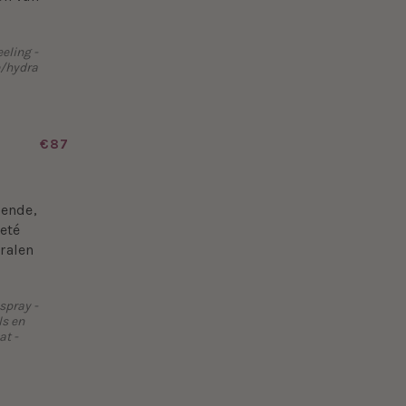
eling -
e/hydra
€87
rende,
eté
ralen
spray -
ls en
t -