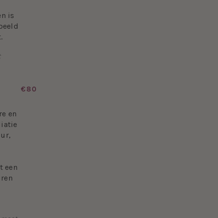
n is
rbeeld
t.
t
€80
re en
iatie
ur,
t een
uren