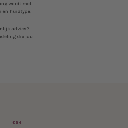
ing wordt met
n en huidtype.
nlijk advies?
deling die jou
€54