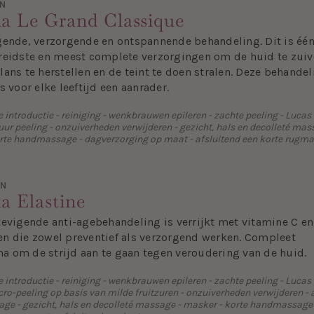
EN
a Le Grand Classique
gende, verzorgende en ontspannende behandeling. Dit is één
reidste en meest complete verzorgingen om de huid te zuiv
ans te herstellen en de teint te doen stralen. Deze behandel
s voor elke leeftijd een aanrader.
introductie - reiniging - wenkbrauwen epileren - zachte peeling - Lucas 
uur peeling - onzuiverheden verwijderen - gezicht, hals en decolleté mas
rte handmassage - dagverzorging op maat - afsluitend een korte rugm
EN
a Elastine
tevigende anti-agebehandeling is verrijkt met vitamine C en
n die zowel preventief als verzorgend werken. Compleet
 om de strijd aan te gaan tegen veroudering van de huid.
introductie - reiniging - wenkbrauwen epileren - zachte peeling - Lucas
cro-peeling op basis van milde fruitzuren - onzuiverheden verwijderen - 
ge - gezicht, hals en decolleté massage - masker - korte handmassage 