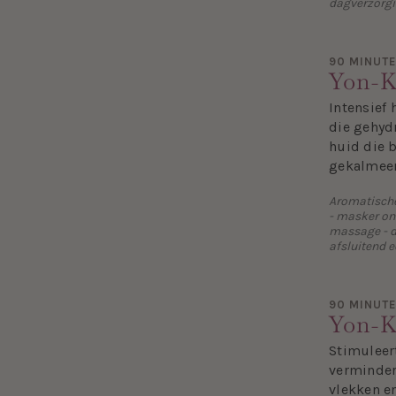
dagverzorgi
90 MINUT
Yon-K
Intensief
die gehyd
huid die b
gekalmeer
Aromatische 
- masker on
massage - d
afsluitend 
90 MINUT
Yon-K
Stimuleer
verminder
vlekken e