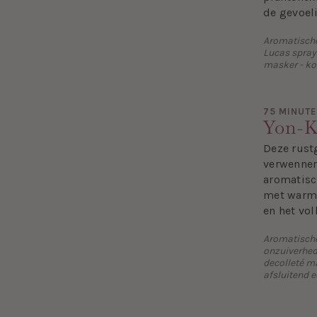
de gevoel
Aromatische 
Lucas spray
masker - k
75 MINUT
Yon-K
Deze rust
verwenneri
aromatisc
met warme
en het vol
Aromatische 
onzuiverhed
decolleté m
afsluitend 