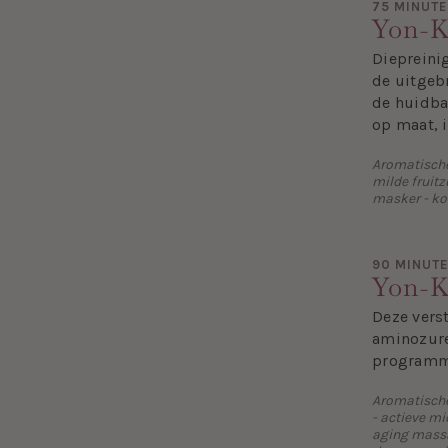
75 MINUT
Yon-K
Diepreini
de uitgeb
de huidbal
op maat, i
Aromatische 
milde fruitz
masker - ko
90 MINUT
Yon-K
Deze vers
aminozure
programma
Aromatische 
- actieve mi
aging massa