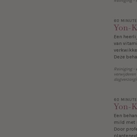
Reiniging - 
60 MINUT
Yon-K
Een heerl
van vitam
verkwikke
Deze behan
Reiniging -
verwijderen
dagverzorg
60 MINUT
Yon-K
Een behan
mild met 
Door prof
plantenex