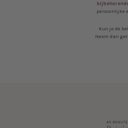
bijbehorende 
persoonlijke 
Kun je de be
Neem dan geru
45 MINUT