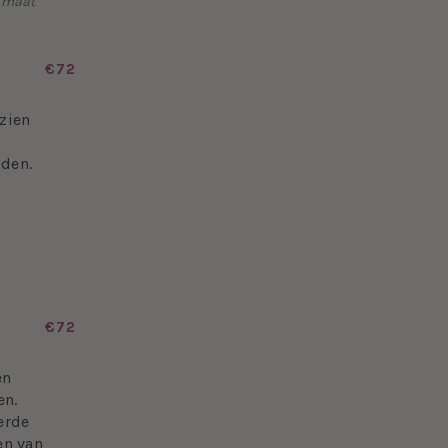
p maat
€72
zien
lden.
€72
en
en.
erde
en van