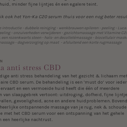
huid, minder fijne lijntjes én een egalere teint.
uik ook het Yon-Ka C20 serum thuis voor een nog beter resul
introductie - dubbele reiniging - wenkbrauwen epileren - peeling - Luca
 peeling - onzuiverheden verwijderen - gezichtsmassage met Vitamine C2
 een rozenkwarts steen - hals- en decolletémassage - biocellulair maske
assage - dagverzorging op maat - afsluitend een korte rugmassage
EN
a anti stress CBD
dige anti stress behandeling van het gezicht & lichaam met
naire CBD serum. De behandeling is een ‘must do’ voor iede
 ervaart en een vermoeide huid heeft die één of meerdere
van slaapgebrek vertoont: uitdroging, dofheid, fijne lijntj
wallen, gevoeligheid, acne en andere huidproblemen. Boven
 heerlijke ontspannende massage van je rug, nek & schoude
e met het CBD serum voor een ontspanning van het gehele
 een heerlijke nachtrust.