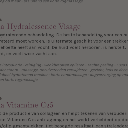
ng op maat - afsluitend een korte rugmassage
EN
a Hydralessence Visage
 hydraterende behandeling. De beste behandeling voor een h
rateerd moet worden. Is uitermate geschikt voor een trekke
ehoefte heeft aan vocht. De huid voelt herboren, is herstelt,
d, en voelt weer zacht aan.
introductie - reiniging - wenkbrauwen epileren - zachte peeling - Lucas
der stoom - massage, onzuiverheden verwijderen - gezicht, hals en decol
ubbel hydraterend masker - korte handmassage - dagverzorging op ma
een korte rugmassage
EN
a Vitamine C25
t de productie van collageen en helpt tekenen van verouderi
en. Vitamine C is anti-ageing en het werkt verhelderd op do
n/of pigmentvlekken. Het beoogde resultaat: een stralender