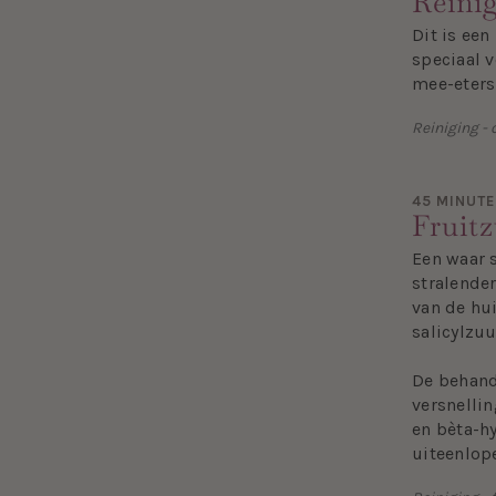
Reini
Dit is een
speciaal v
mee-eters
Reiniging - 
45 MINUT
Fruitz
Een waar 
stralender
van de hui
salicylzu
De behande
versnelli
en bèta-hy
uiteenlop