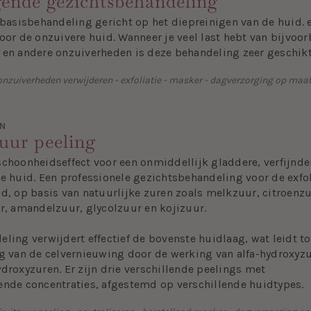
gende gezichtsbehandeling
 basisbehandeling gericht op het diepreinigen van de huid. e
oor de onzuivere huid. Wanneer je veel last hebt van bijvoo
 en andere onzuiverheden is deze behandeling zeer geschik
onzuiverheden verwijderen - exfoliatie - masker - dagverzorging op maa
EN
uur peeling
schoonheidseffect voor een onmiddellijk gladdere, verfijnde
e huid. Een professionele gezichtsbehandeling voor de exfol
d, op basis van natuurlijke zuren zoals melkzuur, citroenzu
ur, amandelzuur, glycolzuur en kojizuur.
ling verwijdert effectief de bovenste huidlaag, wat leidt to
ng van de celvernieuwing door de werking van alfa-hydroxyz
droxyzuren. Er zijn drie verschillende peelings met
ende concentraties, afgestemd op verschillende huidtypes.