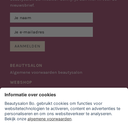
nieuwsbrief.
AANMELDEN
BEAUTYSALON
Algemene voorwaarden beautysalon
WEBSHOP
Verzendinformatie
Retourneren & ruilen
Algemene voorwaarden webshop
CONTACT
Barnsteen 30